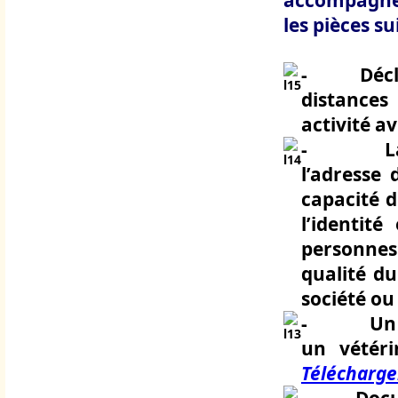
accompagnée
les pièces su
-
Décl
distances
activité av
-
L
l’adresse 
capacité 
l’identit
personnes 
qualité du
société o
-
Un
un vétéri
Télécharg