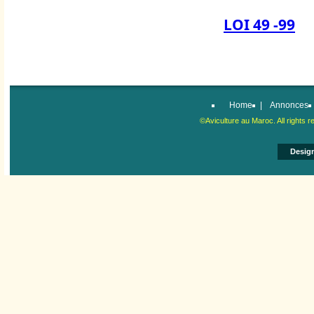
LOI 49 -99
Home
|
Annonces
©Aviculture au Maroc. All right
Desig