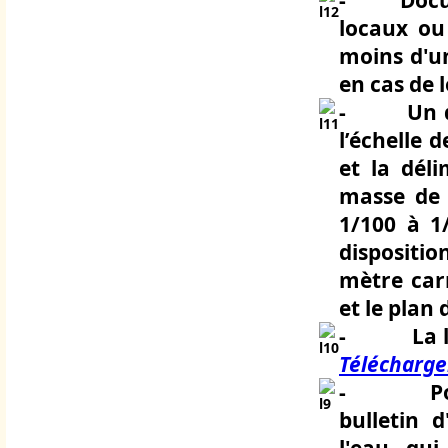
-
Docu
locaux ou
moins d'u
en cas de 
-
Un 
l’échelle 
et la dél
masse de l
1/100 à 1/
dispositio
mètre car
et le plan
-
La 
Télécharg
-
P
bulletin 