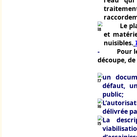
l'eau qui
traitemen
raccordeme
Le pl
et matérie
nuisibles.
-
Pour l
découpe, de
un docume
défaut, u
public;
L’autoris
délivrée pa
La descr
viabilisa