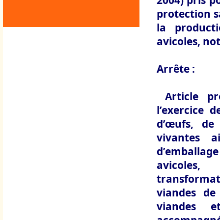
2004) pris po
protection s
la product
avicoles, no
Arrête :
Article p
l’exercice d
d’œufs, de 
vivantes 
d’emballage
avicoles
transformat
viandes de 
viandes 