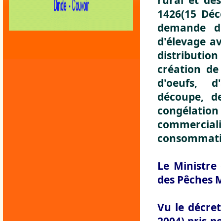
rural et de
1426(15 Déc
demande d'a
d'élevage av
distributio
création de
d'oeufs, d
découpe, d
congélati
commercial
consommat
Le Ministre
des Pêches 
Vu le décre