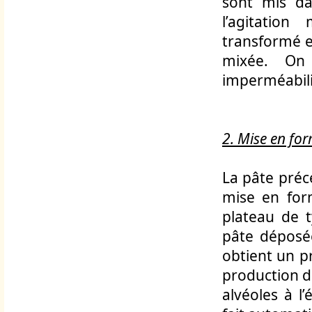
sont mis da
l’agitatio
transformé e
mixée. On
imperméabilis
2. Mise en for
La pâte préc
mise en for
plateau de t
pâte déposée
obtient un p
production d
alvéoles à l