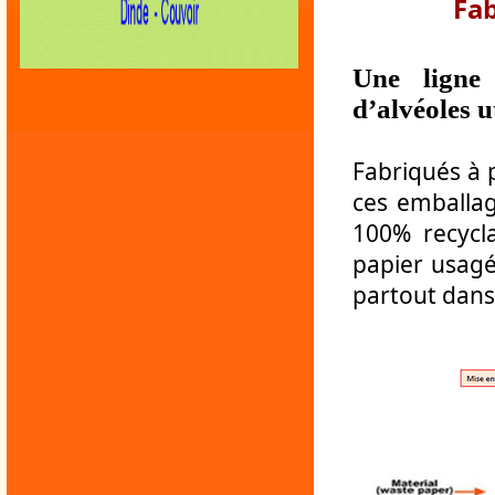
Fab
Une ligne
d’alvéoles u
Fabriqués à p
ces emballag
100% recycl
papier usagé
partout dan