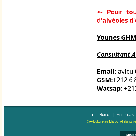
<- Pour to
d'alvéoles d
Younes GH
Consultant A
Email:
avicu
GSM:
+212 6 
Watsap
: +2
Home
|
Annonces
©Aviculture au Maroc. All right
Desig