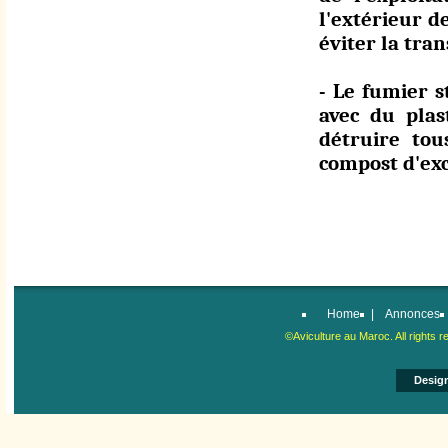
l'extérieur d
éviter la tra
- Le fumier s
avec du pla
détruire tous
compost d'exc
Home
|
Annonces
©Aviculture au Maroc. All right
Desig